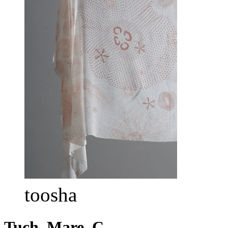
toosha
Tuch_Mare_C